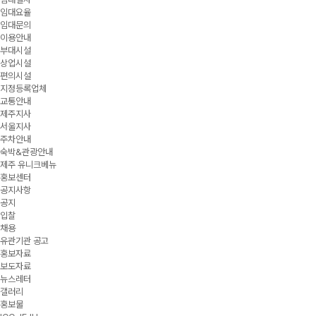
임대요율
임대문의
이용안내
부대시설
상업시설
편의시설
지정등록업체
교통안내
제주지사
서울지사
주차안내
숙박&관광안내
제주 유니크베뉴
홍보센터
공지사항
공지
입찰
채용
유관기관 공고
홍보자료
보도자료
뉴스레터
갤러리
홍보물