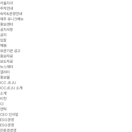
서울지사
주차안내
숙박&관광안내
제주 유니크베뉴
홍보센터
공지사항
공지
입찰
채용
유관기관 공고
홍보자료
보도자료
뉴스레터
갤러리
홍보물
ICC JEJU
ICCJEJU 소개
소개
비전
CI
연혁
CEO 인사말
ESG경영
ESG경영
친환경경영