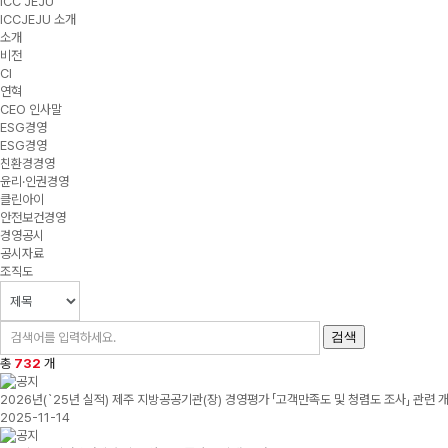
ICC JEJU
ICCJEJU 소개
소개
비전
CI
연혁
CEO 인사말
ESG경영
ESG경영
친환경경영
윤리·인권경영
클린아이
안전보건경영
경영공시
공시자료
조직도
검색
총
732
개
2026년(`25년 실적) 제주 지방공공기관(장) 경영평가 「고객만족도 및 청렴도 조사」 관련 
2025-11-14