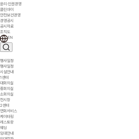
윤리·인권경영
클린아이
안전보건경영
경영공시
공시자료
조직도
EN
행사일정
행사일정
시설안내
1센터
대회의실
중회의실
소회의실
전시장
2센터
연회서비스
케이터링
레스토랑
웨딩
임대안내
임대절차