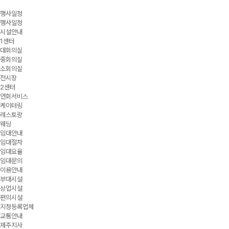
행사일정
행사일정
시설안내
1센터
대회의실
중회의실
소회의실
전시장
2센터
연회서비스
케이터링
레스토랑
웨딩
임대안내
임대절차
임대요율
임대문의
이용안내
부대시설
상업시설
편의시설
지정등록업체
교통안내
제주지사