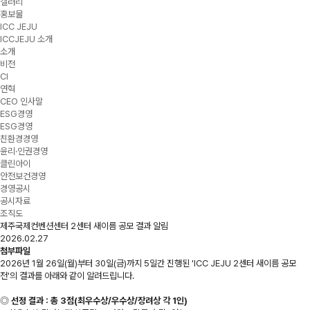
갤러리
홍보물
ICC JEJU
ICCJEJU 소개
소개
비전
CI
연혁
CEO 인사말
ESG경영
ESG경영
친환경경영
윤리·인권경영
클린아이
안전보건경영
경영공시
공시자료
조직도
제주국제컨벤션센터 2센터 새이름 공모 결과 알림
2026.02.27
첨부파일
2026년 1월 26일(월)부터 30일(금)까지 5일간 진행된 'ICC JEJU 2센터 새이름 공모
전'의 결과를 아래와 같이 알려드립니다.
◎
선정 결과 : 총 3점(최우수상/우수상/장려상 각 1인)