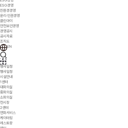
ESG경영
ESG경영
친환경경영
윤리·인권경영
클린아이
안전보건경영
경영공시
공시자료
조직도
EN
행사일정
행사일정
시설안내
1센터
대회의실
중회의실
소회의실
전시장
2센터
연회서비스
케이터링
레스토랑