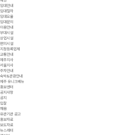
웨딩
임대안내
임대절차
임대요율
임대문의
이용안내
부대시설
상업시설
편의시설
지정등록업체
교통안내
제주지사
서울지사
주차안내
숙박&관광안내
제주 유니크베뉴
홍보센터
공지사항
공지
입찰
채용
유관기관 공고
홍보자료
보도자료
뉴스레터