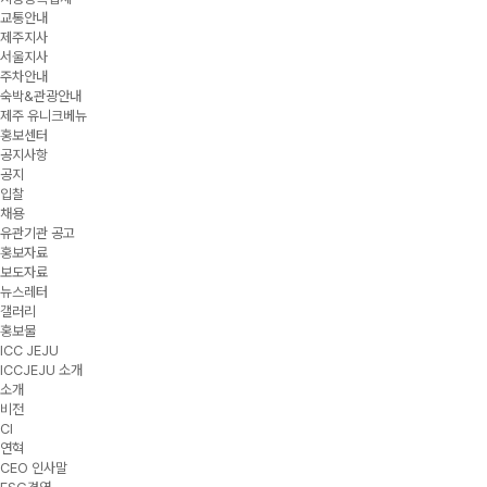
교통안내
제주지사
서울지사
주차안내
숙박&관광안내
제주 유니크베뉴
홍보센터
공지사항
공지
입찰
채용
유관기관 공고
홍보자료
보도자료
뉴스레터
갤러리
홍보물
ICC JEJU
ICCJEJU 소개
소개
비전
CI
연혁
CEO 인사말