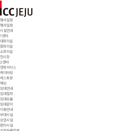
행사일정
행사일정
시설안내
1센터
대회의실
중회의실
소회의실
전시장
2센터
연회서비스
케이터링
레스토랑
웨딩
임대안내
임대절차
임대요율
임대문의
이용안내
부대시설
상업시설
편의시설
지정등록업체