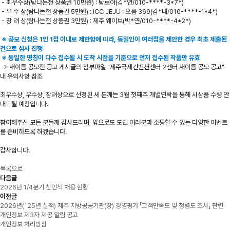
- 최우수상(탐나는전 상품권 10만원) : 탐로아(김*연/010-****-3*7*)
- 우 수 상(탐나는전 상품권 5만원) : ICC JEJU : 오름 369(김*내/010-****-1*4*)
- 장 려 상(탐나는전 상품권 3만원) : 제주 웨이브(박*연/010-****-4*2*)
※ 공모 신청은 1인 1점 이내로 제한함에 따라, 동일인이 여러점을 제안한 경우 최초 제출된
건으로 심사 진행
※ 동일한 명칭이 다수 접수될 시 도착 시점을 기준으로 먼저 접수된 작품만 유효
-> 새이름 공모전 공고 게시글의 첨부파일 "제주국제컨벤션센터 2센터 새이름 공모 공고"
내 유의사항 참조
최우수상, 우수상, 장려상으로 선정된 세 분께는 3월 첫째주 개별연락을 통해 시상품 수령 안
내드릴 예정입니다.
참여해주신 모든 분들께 감사드리며, 앞으로도 도민 여러분과 소통할 수 있는 다양한 이벤트
를 준비하도록 하겠습니다.
감사합니다.
목록으로
다음글
2026년 1/4분기 친인척 채용 현황
이전글
2026년(`25년 실적) 제주 지방공공기관(장) 경영평가 「고객만족도 및 청렴도 조사」 관련
개인정보 제3자 제공 알림 공고
개인정보 처리방침