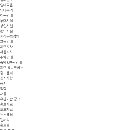
임대요율
임대문의
이용안내
부대시설
상업시설
편의시설
지정등록업체
교통안내
제주지사
서울지사
주차안내
숙박&관광안내
제주 유니크베뉴
홍보센터
공지사항
공지
입찰
채용
유관기관 공고
홍보자료
보도자료
뉴스레터
갤러리
홍보물