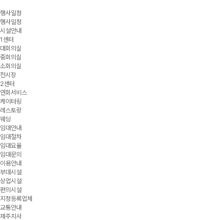
행사일정
행사일정
시설안내
1센터
대회의실
중회의실
소회의실
전시장
2센터
연회서비스
케이터링
레스토랑
웨딩
임대안내
임대절차
임대요율
임대문의
이용안내
부대시설
상업시설
편의시설
지정등록업체
교통안내
제주지사