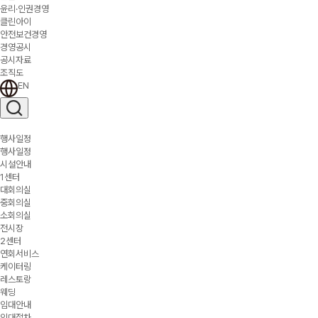
윤리·인권경영
클린아이
안전보건경영
경영공시
공시자료
조직도
EN
행사일정
행사일정
시설안내
1센터
대회의실
중회의실
소회의실
전시장
2센터
연회서비스
케이터링
레스토랑
웨딩
임대안내
임대절차