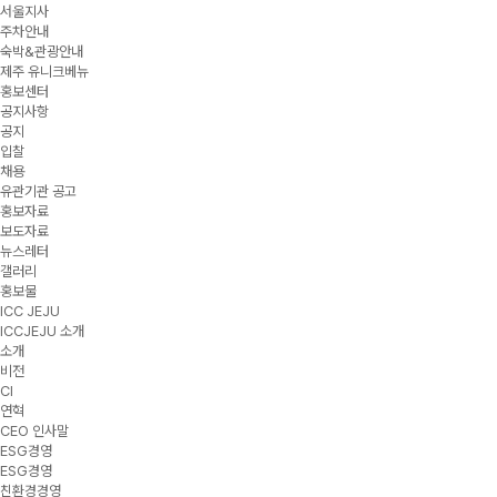
서울지사
주차안내
숙박&관광안내
제주 유니크베뉴
홍보센터
공지사항
공지
입찰
채용
유관기관 공고
홍보자료
보도자료
뉴스레터
갤러리
홍보물
ICC JEJU
ICCJEJU 소개
소개
비전
CI
연혁
CEO 인사말
ESG경영
ESG경영
친환경경영