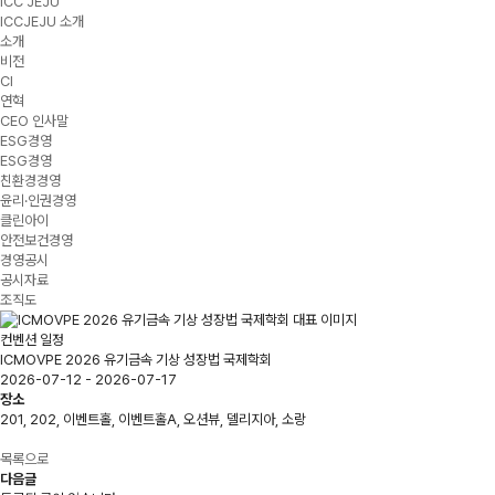
ICC JEJU
ICCJEJU 소개
소개
비전
CI
연혁
CEO 인사말
ESG경영
ESG경영
친환경경영
윤리·인권경영
클린아이
안전보건경영
경영공시
공시자료
조직도
컨벤션 일정
ICMOVPE 2026 유기금속 기상 성장법 국제학회
2026-07-12 - 2026-07-17
장소
201, 202, 이벤트홀, 이벤트홀A, 오션뷰, 델리지아, 소랑
목록으로
다음글