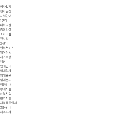
행사일정
행사일정
시설안내
1센터
대회의실
중회의실
소회의실
전시장
2센터
연회서비스
케이터링
레스토랑
웨딩
임대안내
임대절차
임대요율
임대문의
이용안내
부대시설
상업시설
편의시설
지정등록업체
교통안내
제주지사