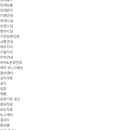
임대요율
임대문의
이용안내
부대시설
상업시설
편의시설
지정등록업체
교통안내
제주지사
서울지사
주차안내
숙박&관광안내
제주 유니크베뉴
홍보센터
공지사항
공지
입찰
채용
유관기관 공고
홍보자료
보도자료
뉴스레터
갤러리
홍보물