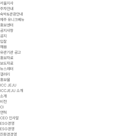
서울지사
주차안내
숙박&관광안내
제주 유니크베뉴
홍보센터
공지사항
공지
입찰
채용
유관기관 공고
홍보자료
보도자료
뉴스레터
갤러리
홍보물
ICC JEJU
ICCJEJU 소개
소개
비전
CI
연혁
CEO 인사말
ESG경영
ESG경영
친환경경영