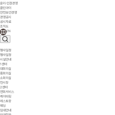
윤리·인권경영
클린아이
안전보건경영
경영공시
공시자료
조직도
EN
행사일정
행사일정
시설안내
1센터
대회의실
중회의실
소회의실
전시장
2센터
연회서비스
케이터링
레스토랑
웨딩
임대안내
임대절차